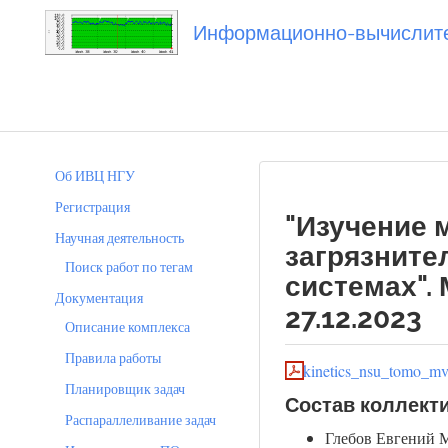
Информационно-вычислител
Вы посетили
20231227_mvnovikov
Об ИВЦ НГУ
Регистрация
"Изучение 
Научная деятельность
загрязните
Поиск работ по тегам
системах".
Документация
27.12.2023
Описание комплекса
Правила работы
kinetics_nsu_tomo_m
Планировщик задач
Состав коллект
Распараллеливание задач
Глебов Евгений М