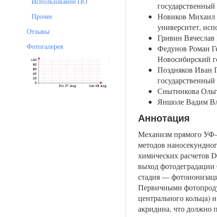
Использование ПО
государственный 
Новиков Михаил 
Прочее
университет, исп
Отзывы
Гривин Вячеслав 
Фотогалерея
Федунов Роман Ге
Новосибирский г
Поздняков Иван П
государственный 
Снытникова Ольг
Яншоле Вадим Вл
Аннотация
Механизм прямого УФ-ф
методов наносекундног
химических расчетов 
выход фотодеградации 
стадия — фотоионизаци
Первичными фотопродук
центрального кольца) 
акридина, что должно 