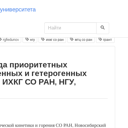
университета
rgfedunov
нгу
ихкг со ран
мтц со ран
грант
да приоритетных
енных и гетерогенных
 ИХКГ СО РАН, НГУ,
мической кинетики и горения СО РАН, Новосибирский