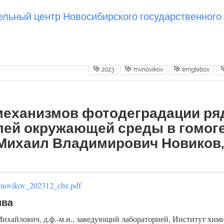
ьный центр Новосибирского государственного 
2023
mvnovikov
emglebov
механизмов фотодеградации ря
лей окружающей среды в гомог
 Михаил Владимирович Новиков,
vnovikov_202312_cbz.pdf
ива
ихайлович, д.ф.-м.н., заведующий лабораторией, Институт хи