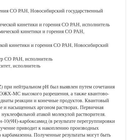
рения СО РАН, Новосибирский государственный
мической кинетики и горения СО РАН, исполнитель
имической кинетики и горения СО РАН,
еской кинетики и горения СО РАН, Новосибирский
тр СО РАН, исполнитель
итет, исполнитель
) при нейтральном pH был выявлен путем сочетания
ВЭЖХ-МС высокого разрешения, а также квантово-
диаты реакции и конечные продуктов. Квантовый
ухе и насыщенных аргоном растворах. Первичная
 нуклеофильной атакой молекулой растворителя.
-10(9H)-карбоксамид (в результате перегруппировки
лучение приводит к накоплению производных
 карбамазеина. Полученные результаты могут быть