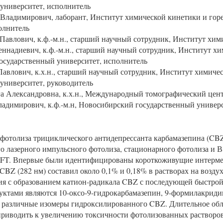
университет, исполнитель
Владимирович, лаборант, Институт химической кинетики и го
олнитель
Павлович, к.ф.-м.н., старший научный сотрудник, Институт хи
ннадиевич, к.ф.-м.н., старший научный сотрудник, Институт х
осударственный университет, исполнитель
авлович, к.х.н., старший научный сотрудник, Институт химич
университет, руководитель
а Александровна, к.х.н., Международный томографический цен
адимирович, к.ф.-м.н, Новосибирский государственный универс
отолиза трициклического антидепрессанта карбамазепина (CBZ
о лазерного импульсного фотолиза, стационарного фотолиза и 
DFT. Впервые были идентифицированы короткоживущие интерме
CBZ (282 нм) составил около 0,1% и 0,18% в растворах на возд
я с образованием катион-радикала CBZ с последующей быстрой
тами являются 10-оксо-9-гидрокарбамазепин, 9-формилакридин
и различные изомеры гидроксилированного CBZ. Длительное об
приводить к увеличению токсичности фотолизованных растворов