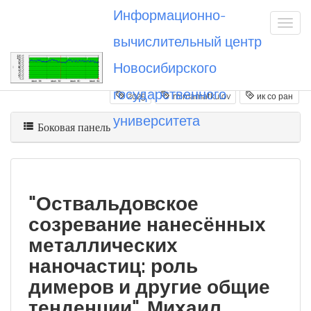
Информационно-
вычислительный центр
Новосибирского
Вы посетили
20250407_mimamatkulov
государственного
2025
mimamatkulov
ик со ран
университета
Боковая панель
"Оствальдовское
созревание нанесённых
металлических
наночастиц: роль
димеров и другие общие
тенденции". Михаил