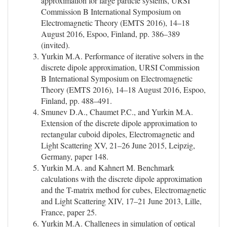
approximation for large particle systems, URSI
Commission B International Symposium on
Electromagnetic Theory (EMTS 2016), 14–18
August 2016, Espoo, Finland, pp. 386–389
(invited).
Yurkin M.A. Performance of iterative solvers in the
discrete dipole approximation, URSI Commission
B International Symposium on Electromagnetic
Theory (EMTS 2016), 14–18 August 2016, Espoo,
Finland, pp. 488–491.
Smunev D.A., Chaumet P.C., and Yurkin M.A.
Extension of the discrete dipole approximation to
rectangular cuboid dipoles, Electromagnetic and
Light Scattering XV, 21–26 June 2015, Leipzig,
Germany, paper 148.
Yurkin M.A. and Kahnert M. Benchmark
calculations with the discrete dipole approximation
and the T-matrix method for cubes, Electromagnetic
and Light Scattering XIV, 17–21 June 2013, Lille,
France, paper 25.
Yurkin M.A. Challenges in simulation of optical