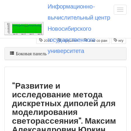
Информационно-
вычислительный центр
Новосибирского
Вы посетили
20160831_mayurkin
государственного
2016
mayurkin
ихкг со ран
нгу
университета
Боковая панель
"Развитие и
исследование метода
дискретных диполей для
моделирования
светорассеяния". Максим
Александрович Юркин.