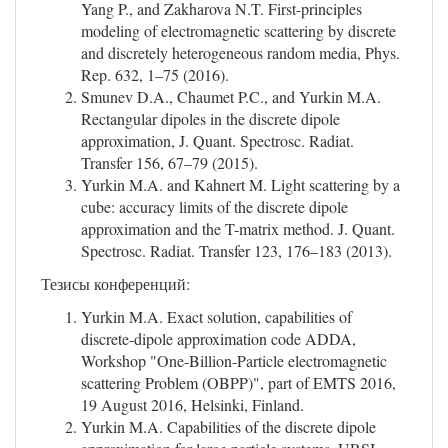
Yang P., and Zakharova N.T. First-principles
modeling of electromagnetic scattering by discrete
and discretely heterogeneous random media, Phys.
Rep. 632, 1–75 (2016).
Smunev D.A., Chaumet P.C., and Yurkin M.A.
Rectangular dipoles in the discrete dipole
approximation, J. Quant. Spectrosc. Radiat.
Transfer 156, 67–79 (2015).
Yurkin M.A. and Kahnert M. Light scattering by a
cube: accuracy limits of the discrete dipole
approximation and the T-matrix method. J. Quant.
Spectrosc. Radiat. Transfer 123, 176–183 (2013).
Тезисы конференций:
Yurkin M.A. Exact solution, capabilities of
discrete-dipole approximation code ADDA,
Workshop "One-Billion-Particle electromagnetic
scattering Problem (OBPP)", part of EMTS 2016,
19 August 2016, Helsinki, Finland.
Yurkin M.A. Capabilities of the discrete dipole