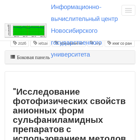
Информационно-
вычислительный центр
Новосибирского
Вы посетили
20260608_ietsai
государственного
2026
ietsai
специалитет
нгу
ихкг со ран
университета
Боковая панель
"Исследование
фотофизических свойств
анионных форм
сульфаниламидных
препаратов с
использованием методов