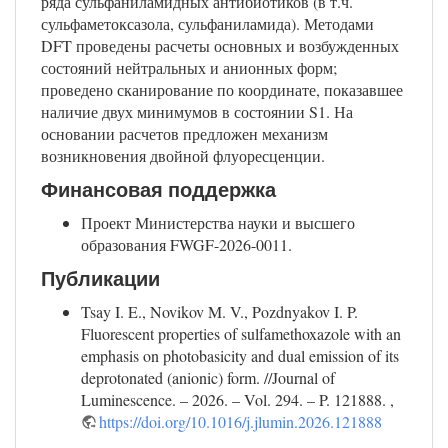
ряда сульфаниламидных антибиотиков (в т.ч.
сульфаметоксазола, сульфаниламида). Методами
DFT проведены расчеты основных и возбужденных
состояний нейтральных и анионных форм;
проведено сканирование по координате, показавшее
наличие двух минимумов в состоянии S1. На
основании расчетов предложен механизм
возникновения двойной флуоресценции.
Финансовая поддержка
Проект Министерства науки и высшего
образования FWGF-2026-0011.
Публикации
Tsay I. E., Novikov M. V., Pozdnyakov I. P.
Fluorescent properties of sulfamethoxazole with an
emphasis on photobasicity and dual emission of its
deprotonated (anionic) form. //Journal of
Luminescence. – 2026. – Vol. 294. – P. 121888. ,
https://doi.org/10.1016/j.jlumin.2026.121888