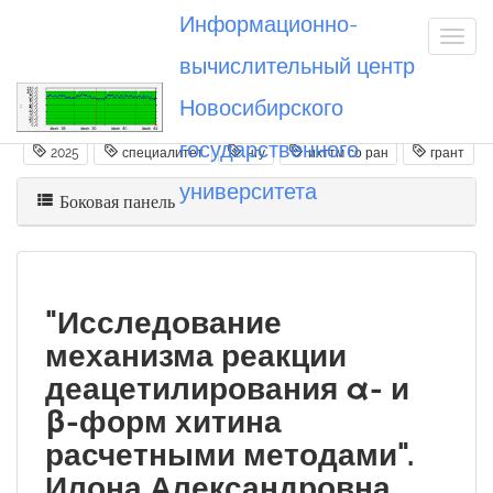
Информационно-
вычислительный центр
Новосибирского
Вы посетили
20250630_iaisupova
государственного
2025
специалитет
нгу
ихттм со ран
грант
университета
Боковая панель
"Исследование
механизма реакции
деацетилирования α- и
β-форм хитина
расчетными методами".
Илона Александровна