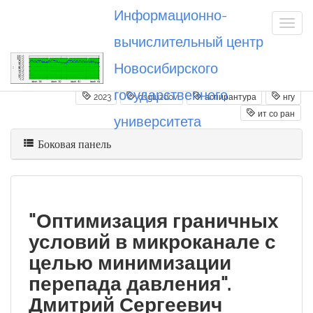
Информационно-
вычислительный центр
Новосибирского
Вы посетили
20230721_dsgluzdov
государственного
2023
dsgluzdov
аспирантура
нгу
ит со ран
университета
Боковая панель
"Оптимизация граничных
условий в микроканале с
целью минимизации
перепада давления".
Дмитрий Сергеевич