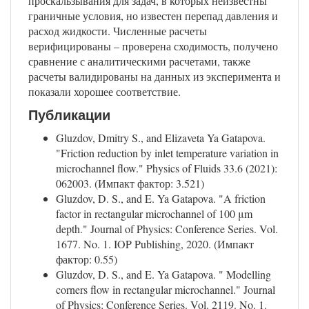
проскальзывания для задач, в которых неизвестны
граничные условия, но известен перепад давления и
расход жидкости. Численные расчеты
верифицированы – проверена сходимость, получено
сравнение с аналитическими расчетами, также
расчеты валидированы на данных из эксперимента и
показали хорошее соответствие.
Публикации
Gluzdov, Dmitry S., and Elizaveta Ya Gatapova.
"Friction reduction by inlet temperature variation in
microchannel flow." Physics of Fluids 33.6 (2021):
062003. (Импакт фактор: 3.521)
Gluzdov, D. S., and E. Ya Gatapova. "A friction
factor in rectangular microchannel of 100 μm
depth." Journal of Physics: Conference Series. Vol.
1677. No. 1. IOP Publishing, 2020. (Импакт
фактор: 0.55)
Gluzdov, D. S., and E. Ya Gatapova. " Modelling
corners flow in rectangular microchannel." Journal
of Physics: Conference Series. Vol. 2119. No. 1.