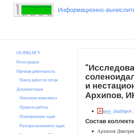
Информационно-вычислител
Вы посетили
20190227_daarhipov
Об ИВЦ НГУ
Регистрация
"Исследова
Научная деятельность
соленоидал
Поиск работ по тегам
и нестацио
Документация
Архипов, ИН
Описание комплекса
Правила работы
ipgg_daarhipov
Планировщик задач
Состав коллект
Распараллеливание задач
Архипов Дмитрий