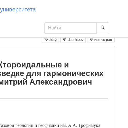
университета
2019
daarhipov
ингг со ран
 (тороидальные и
зведке для гармонических
Дмитрий Александрович
азовой геологии и геофизики им. А.А. Трофимука