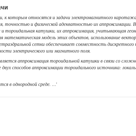
ачи
и, к которым относятся и задачи электромагнитного каротажа
я, точностью и физической адекватностью их аппроксимации. 
я и тороидальная катушки, их аппроксимация, учитывающая гео
я математическая модель этих объектов, использование вектор
етраэдральной сетки обеспечивает совместность дискретного к
ости электрического или магнитного поля.
вляется аппроксимация тороидальной катушки в связи со сложн
е двух способов аппроксимации тороидального источника: лока
тся в однородной среде. …
'