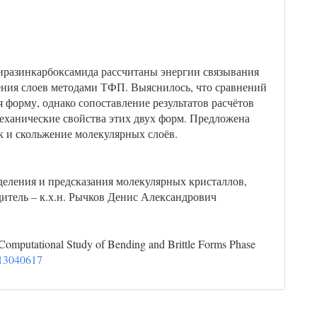
иразинкарбоксамида рассчитаны энергии связывания
ения слоев методами ТФП. Выяснилось, что сравнений
 форму, однако сопоставление результатов расчётов
механические свойства этих двух форм. Предложена
к и скольжение молекулярных слоёв.
деления и предсказания молекулярных кристаллов,
дитель – к.х.н. Рычков Денис Александрович
 Computational Study of Bending and Brittle Forms Phase
t13040617