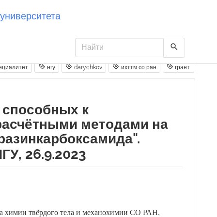
университета
ециалитет
нгу
darychkov
ихттм со ран
грант
 способных к
расчётными методами на
азинкарбоксамида".
У, 26.9.2023
та химии твёрдого тела и механохимии СО РАН,