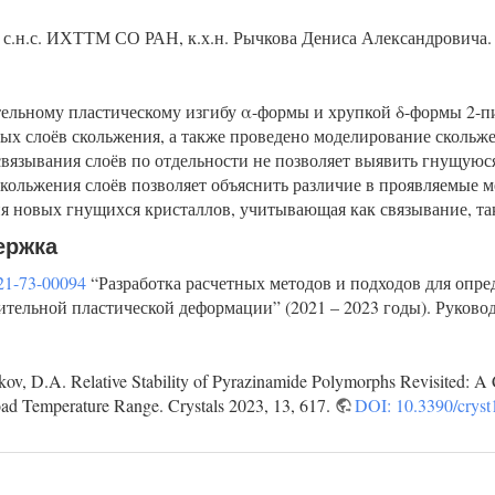
 с.н.с. ИХТТМ СО РАН, к.х.н. Рычкова Дениса Александровича.
тельному пластическому изгибу α-формы и хрупкой δ-формы 2-п
х слоёв скольжения, а также проведено моделирование скольж
вязывания слоёв по отдельности не позволяет выявить гнущуюся
скольжения слоёв позволяет объяснить различие в проявляемые 
ия новых гнущихся кристаллов, учитывающая как связывание, та
ержка
1-73-00094
“Разработка расчетных методов и подходов для опре
ительной пластической деформации” (2021 – 2023 годы). Руково
ov, D.A. Relative Stability of Pyrazinamide Polymorphs Revisited: A
road Temperature Range. Crystals 2023, 13, 617.
DOI: 10.3390/crys