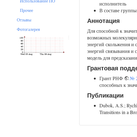
Использование ПО
исполнитель
В составе группы
Прочее
Отзывы
Аннотация
Фотогалерея
Для способной к значи
возможных молекулярны
энергий скольжения и с
энергий связывания и 
модель для предсказан
Грантовая подд
Грант РНФ
№ 2
способных к знач
Публикации
Dubok, A.S.; Rychk
Transitions in a B