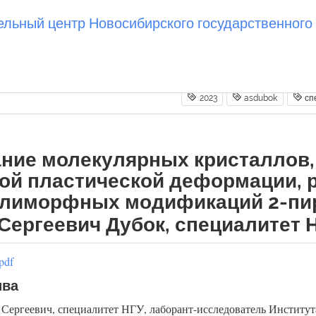
ьный центр Новосибирского государственного 
2023
asdubok
сп
ние молекулярных кристаллов,
ой пластической деформации, 
олиморфных модификаций 2-пир
Сергеевич Дубок, специалитет НГ
pdf
ива
Сергеевич, специалитет НГУ, лаборант-исследователь Институ