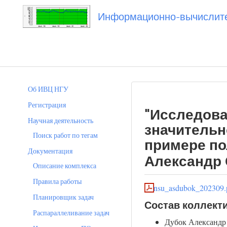
Информационно-вычислител
Вы посетили
20230926_asdubok
Об ИВЦ НГУ
Регистрация
"Исследова
Научная деятельность
значительн
Поиск работ по тегам
примере п
Документация
Александр 
Описание комплекса
Правила работы
nsu_asdubok_202309.
Планировщик задач
Состав коллект
Распараллеливание задач
Дубок Александр 