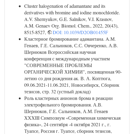
Cluster halogenation of adamantane and its
derivatives with bromine and iodine monochloride.
A.V. Shernyukov, G.E. Salnikov, V.I. Krasnov,
A.M. Genaev Org. Biomol. Chem., 2022, 20(43),
8515-8527,
DOI: 10.1039/D2OB01455F
Кластерное бромирование адамантана. A.М.
Генаев, Г.Е. Сальников, С.С. Овчеренко, А.В.
Шернюков Всероссийская научная
конференция с международным участием
"СОВРЕМЕННЫЕ ПРОБЛЕМЫ
ОРГАНИЧЕСКОЙ ХИМИИ", посвященная 90-
летию со дня рождения ак. В. А. Коптюга,
09.06.2021-11.06.2021, Новосибирск, Сборник
тезисов, стр. 32 (устный доклад)
Роль кластерных анионов брома в реакции
электрофильного бромирования. А.В.
Шернюков, Г.Е. Сальников, А.М. Генаев
XXXIII Симпозиум «Современная химическая
физика», 24 сентября -4 октября 2021 г., г.
Туапсе, Россия г. Туапсе, сборник тезисов,