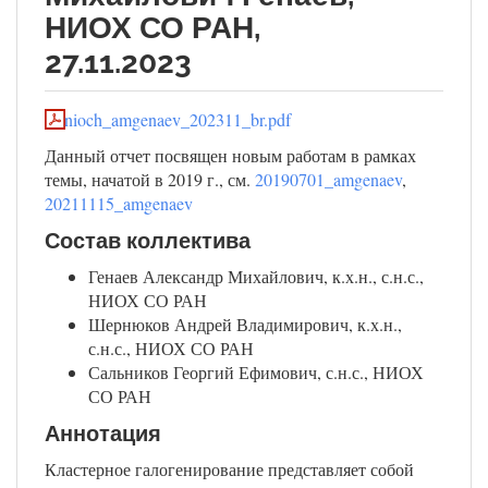
НИОХ СО РАН,
27.11.2023
nioch_amgenaev_202311_br.pdf
Данный отчет посвящен новым работам в рамках
темы, начатой в 2019 г., см.
20190701_amgenaev
,
20211115_amgenaev
Состав коллектива
Генаев Александр Михайлович, к.х.н., с.н.с.,
НИОХ СО РАН
Шернюков Андрей Владимирович, к.х.н.,
с.н.с., НИОХ СО РАН
Сальников Георгий Ефимович, с.н.с., НИОХ
СО РАН
Аннотация
Кластерное галогенирование представляет собой