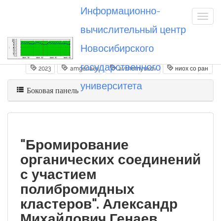
Информационно-
вычислительный центр
Новосибирского
Вы посетили
20231127_amgenaev
государственного
2023
amgenaev
avshernyukov
ниох со ран
университета
Боковая панель
"Бромирование
органических соединений
с участием
полибромидных
кластеров". Александр
Михайлович Генаев,