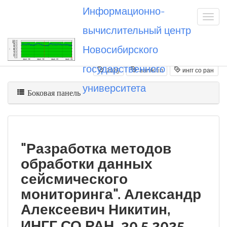
Информационно-
вычислительный центр
Новосибирского
Вы посетили
20250530_aanikitin
государственного
2025
aanikitin
ингг со ран
университета
Боковая панель
"Разработка методов
обработки данных
сейсмического
мониторинга". Александр
Алексеевич Никитин,
ИНГГ СО РАН, 30.5.2025