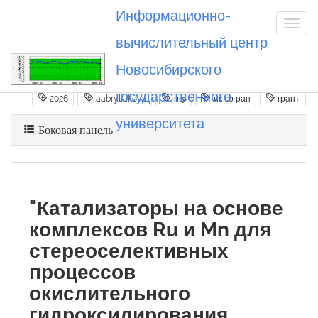
Информационно-
вычислительный центр
Новосибирского
Вы посетили
20260620_aabryliakova
государственного
2026
aabryliakova
нгу
ик со ран
грант
университета
Боковая панель
"Катализаторы на основе
комплексов Ru и Mn для
стереоселективных
процессов
окислительного
гидроксилирования