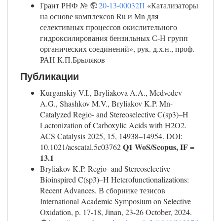
Грант РНФ №
20-13-00032П
«Катализаторы
на основе комплексов Ru и Mn для
селективных процессов окислительного
гидроксилирования бензильных С-Н групп
органических соединений», рук. д.х.н., проф.
РАН К.П.Брыляков
Публикации
Kurganskiy V.I., Bryliakova A.A., Medvedev
A.G., Shashkov M.V., Bryliakov K.P. Mn-
Catalyzed Regio- and Stereoselective C(sp3)–H
Lactonization of Carboxylic Acids with H2O2.
ACS Catalysis 2025, 15, 14938‒14954. DOI:
Q1 WoS/Scopus, IF =
10.1021/acscatal.5c03762
13.1
Bryliakov K.P. Regio- and Stereoselective
Bioinspired C(sp3)‒H Heterofunctionalizations:
Recent Advances. В сборнике тезисов
International Academic Symposium on Selective
Oxidation, p. 17-18, Jinan, 23-26 October, 2024.