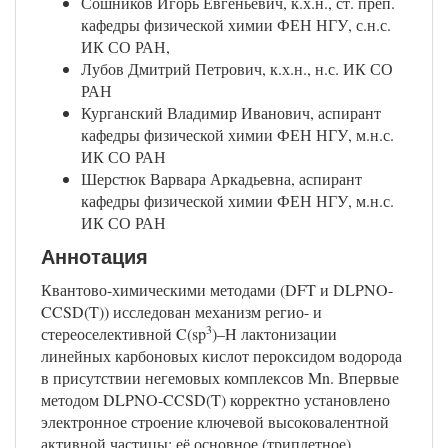
Сошников Игорь Евгеньевич, к.х.н., ст. преп.
кафедры физической химии ФЕН НГУ, с.н.с.
ИК СО РАН,
Лубов Дмитрий Петрович, к.х.н., н.с. ИК СО
РАН
Курганский Владимир Иванович, аспирант
кафедры физической химии ФЕН НГУ, м.н.с.
ИК СО РАН
Шерстюк Варвара Аркадьевна, аспирант
кафедры физической химии ФЕН НГУ, м.н.с.
ИК СО РАН
Аннотация
Квантово-химическими методами (DFT и DLPNO-
CCSD(T)) исследован механизм регио- и
3
стереоселективной C(sp
)–H лактонизации
линейных карбоновых кислот пероксидом водорода
в присутствии негемовых комплексов Mn. Впервые
методом DLPNO-CCSD(T) корректно установлено
электронное строение ключевой высоковалентной
активной частицы: её основное (триплетное)