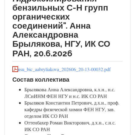
бензильных С-Н групп
органических
соединений". Анна
Александровна
Брылякова, НГУ, ИК СО
РАН, 20.6.2026
nsu_bic_aabryliakova_202606_20-13-00032.pdf
Состав коллектива
Брылякова Анна Александровна, к.х.н., н.с.
ЛСиИНМ ФЕН НГУ и н.с. ИК СО РАН
Брыляков Константин Петрович, д.х.н., проф.
кафедры физической химии ФЕН НГУ, зав.
отделом ИК СО РАН
Оттенбахер Роман Викторович, д.х.н., с.н.с.
ИК СО РАН