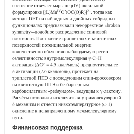
состояние отвечает марганец(IV)-оксильной
IV
•
2+
формулировке [(L)Mn
O
(OC(O)R)]
, тогда как
методы DFT на гибридных и двойных гибридных
функционалах предсказывали некорректное «broken-
symmetry»-подобное распределение спиновой
плотности. Построение триплетных и квинтетных
поверхностей потенциальной энергии
количественно объяснило наблюдаемую регио-
селективность: внутримолекулярная γ-C–H
≠
активация (ΔG
= 4.5 ккал/моль) предпочтительнее
δ-активации (7.6 ккал/моль), протекает на
триплетной ППЭ с последующим спин-кроссовером
на квинтетную ППЭ и безбарьерным
карбоксилатным «ребаундом», ведущим к γ-лактону.
Расчёты позволили исключить внутримолекулярный
δ-механизм и отнести низкотемпературное (ω-1)-
окисление к ненаправленному межмолекулярному
пути.
Финансовая поддержка