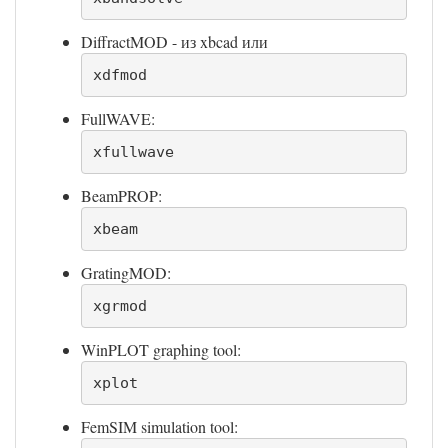
DiffractMOD - из xbcad или
xdfmod
FullWAVE:
xfullwave
BeamPROP:
xbeam
GratingMOD:
xgrmod
WinPLOT graphing tool:
xplot
FemSIM simulation tool: