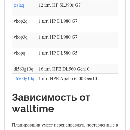
teslaq
12 шт. HP SL390s G7
vkop2q
1 шт. HP DL980 G7
vkop3q
1 шт. HP DL980 G7
vkopq
1 шт. HP DL580 G5
dl560g10q
16 шт. HPE DL560 Gen10
a6500g10q
1 шт. HPE Apollo 6500 Gen10
Зависимость от
walltime
Планировщик умеет перенаправлять поставленные в