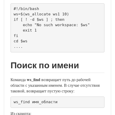
#!/bin/bash

ws=$(ws_allocate ws1 10)

if [ ! -d $ws ] ; then

    echo "No such workspace: $ws"

    exit 1

fi

cd $ws

....
Поиск по имени
ws_find
Команда
возвращает путь до рабочей
области с указанным именем. В случае отсутствия
таковой, возвращает пустую строку:
ws_find имя_области
Из скрипта: