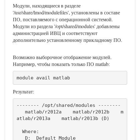
Модули, находящиеся в разделе
'/usr/share/lmod/modulefiles', установлены в составе
ПО, поставляемого с операционной системой.
Модули из раздела '/opt/shared/modules' добавлены
администрацией ИВЦ и соответствуют
дополнительно установленному прикладному ПО.
Возможно выборочное отображение модулей.
Например, чтобы показать только ПО matlab:
module avail matlab
Результат:
-------- /opt/shared/modules --------

   matlab/r2012a    matlab/r2012b    m
atlab/r2013a    matlab/r2013b (D)

  Where:

   D:  Default Module