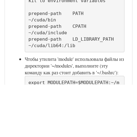
kit to environment variables"

prepend-path    PATH                    
~/cuda/bin

prepend-path    CPATH                   
~/cuda/include

prepend-path    LD_LIBRARY_PATH         
~/cuda/lib64:/lib
Чтобы утилита 'module' использовала файлы из
директории '~/modules', выполните (эту
команду как раз стоит добавить в '~/.bashrc'):
export MODULEPATH=$MODULEPATH:~/m
odules