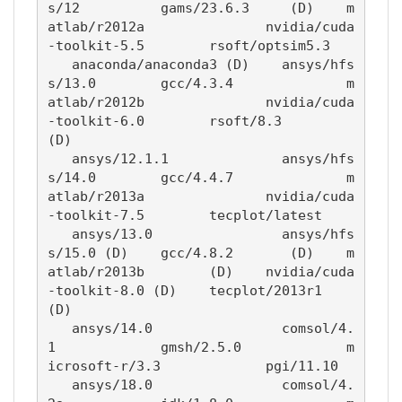
s/12          gams/23.6.3     (D)    m
atlab/r2012a               nvidia/cuda
-toolkit-5.5        rsoft/optsim5.3

   anaconda/anaconda3 (D)    ansys/hfs
s/13.0        gcc/4.3.4              m
atlab/r2012b               nvidia/cuda
-toolkit-6.0        rsoft/8.3       
(D)

   ansys/12.1.1              ansys/hfs
s/14.0        gcc/4.4.7              m
atlab/r2013a               nvidia/cuda
-toolkit-7.5        tecplot/latest

   ansys/13.0                ansys/hfs
s/15.0 (D)    gcc/4.8.2       (D)    m
atlab/r2013b        (D)    nvidia/cuda
-toolkit-8.0 (D)    tecplot/2013r1  
(D)

   ansys/14.0                comsol/4.
1             gmsh/2.5.0             m
icrosoft-r/3.3             pgi/11.10

   ansys/18.0                comsol/4.