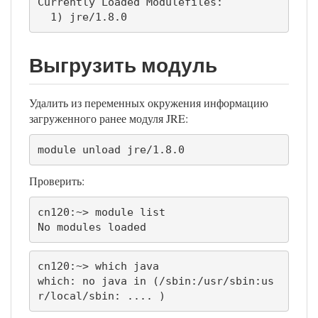
Currently Loaded Modulefiles:

  1) jre/1.8.0
Выгрузить модуль
Удалить из переменных окружения информацию
загруженного ранее модуля JRE:
module unload jre/1.8.0
Проверить:
cn120:~> module list

No modules loaded
cn120:~> which java

which: no java in (/sbin:/usr/sbin:us
r/local/sbin: .... )