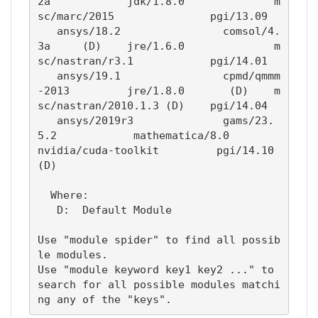
2a            jdk/1.8.0              m
sc/marc/2015               pgi/13.09

   ansys/18.2                comsol/4.
3a     (D)    jre/1.6.0              m
sc/nastran/r3.1            pgi/14.01

   ansys/19.1                cpmd/qmmm
-2013         jre/1.8.0       (D)    m
sc/nastran/2010.1.3 (D)    pgi/14.04

   ansys/2019r3              gams/23.
5.2            mathematica/8.0        
nvidia/cuda-toolkit         pgi/14.10               
(D)

  Where:

   D:  Default Module

Use "module spider" to find all possib
le modules.

Use "module keyword key1 key2 ..." to 
search for all possible modules matchi
ng any of the "keys".