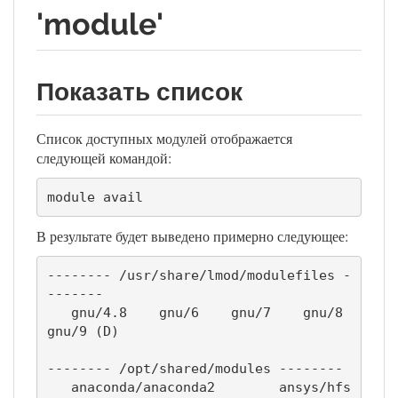
'module'
Показать список
Список доступных модулей отображается
следующей командой:
module avail
В результате будет выведено примерно следующее:
-------- /usr/share/lmod/modulefiles -
-------

   gnu/4.8    gnu/6    gnu/7    gnu/8    
gnu/9 (D)

-------- /opt/shared/modules --------

   anaconda/anaconda2        ansys/hfs