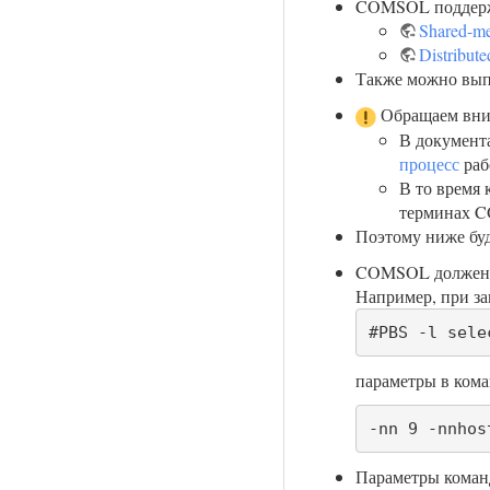
COMSOL поддержи
Shared-me
Distribut
Также можно вып
Обращаем вним
В документа
процесс
раб
В то время к
терминах 
Поэтому ниже буд
COMSOL должен ра
Например, при за
#PBS -l sele
параметры в ком
-nn 9 -nnhos
Параметры коман