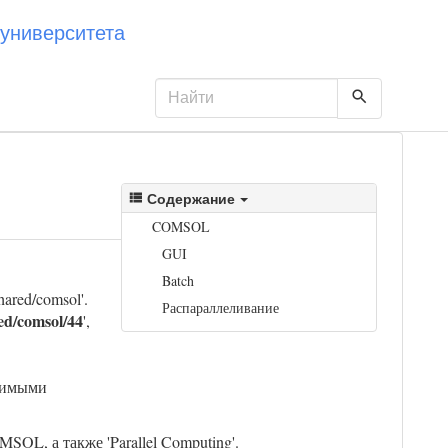
университета
Содержание
COMSOL
GUI
Batch
red/comsol'.
Распараллеливание
ed/comsol/44
',
одимыми
SOL, а также 'Parallel Computing'.