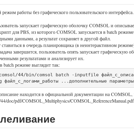
режим работы без графического пользовательского интерфейса.
ьзователь запускает графическую оболочку COMSOL и описывает 
крипт для PBS, из которого COMSOL запускается в batch режиме
дными данными, а результат сохраняет в другой файл.
 ставиться в очередь планировщика (в неинтерактивном режиме)
 задача завершится, пользователь опять запускает графическую
ченными результатами и анализирует их.
 batch режиме выглядит так:
comsol/44/bin/comsol batch -inputfile файл_с_описа
g файл_с_логами_работы ...дополнительные параметры
описание находится в официальной документации на COMSOL, в
msol/44/doc/pdf/COMSOL_Multiphysics/COMSOL_ReferenceManual
ллеливание