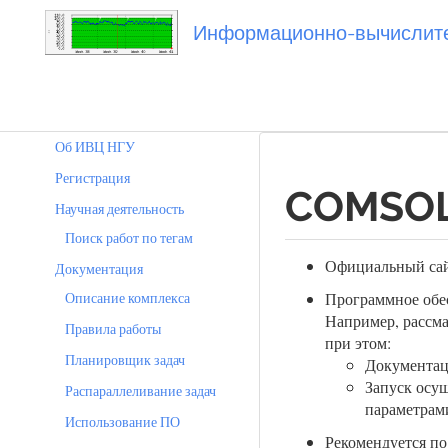
Информационно-вычислител
Вы посетили
comsol
Об ИВЦ НГУ
Регистрация
COMSO
Научная деятельность
Поиск работ по тегам
Официальный са
Документация
Описание комплекса
Программное обес
Например, рассма
Правила работы
при этом:
Планировщик задач
Документаци
Запуск осущ
Распараллеливание задач
параметрам
Использование ПО
Рекомендуется по