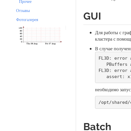
Прочее
Отзывы
GUI
Фотогалерея
Для работы с гра
кластера с помо
В случае получен
FL3D: error 
   PBuffers are not supported by the system.

FL3D: error 
   assert: 
необходимо запу
/opt/shared/
Batch