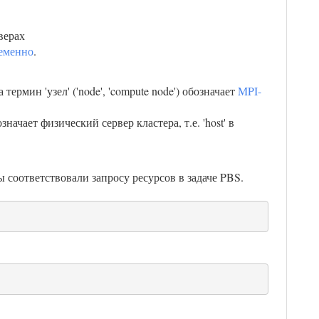
верах
ременно
.
рмин 'узел' ('node', 'compute node') обозначает
MPI-
означает физический сервер кластера, т.е. 'host' в
соответствовали запросу ресурсов в задаче PBS.