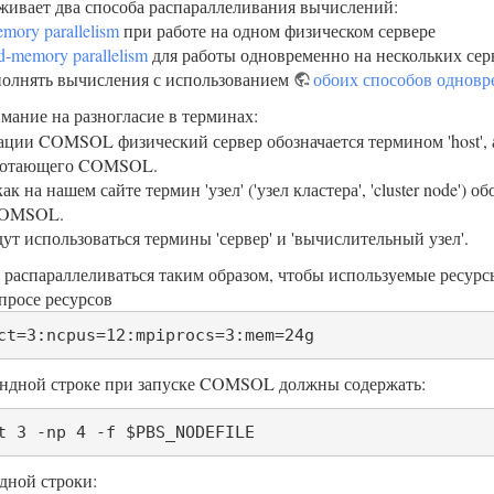
вает два способа распараллеливания вычислений:
mory parallelism
при работе на одном физическом сервере
ed-memory parallelism
для работы одновременно на нескольких сер
олнять вычисления с использованием
обоих способов однов
ание на разногласие в терминах:
ции COMSOL физический сервер обозначается термином 'host', а те
отающего COMSOL.
ак на нашем сайте термин 'узел' ('узел кластера', 'cluster node') об
COMSOL.
ут использоваться термины 'сервер' и 'вычислительный узел'.
спараллеливаться таким образом, чтобы используемые ресурсы 
просе ресурсов
ct=3:ncpus=12:mpiprocs=3:mem=24g 
андной строке при запуске COMSOL должны содержать:
t 3 -np 4 -f $PBS_NODEFILE
дной строки: