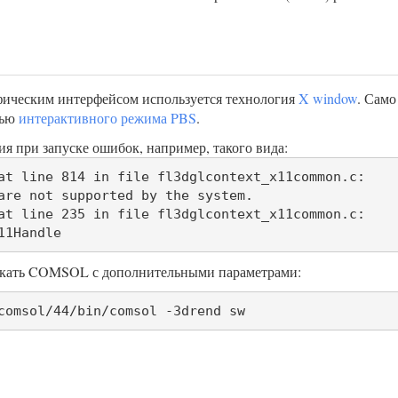
фическим интерфейсом используется технология
X window
. Само
щью
интерактивного режима PBS
.
ия при запуске ошибок, например, такого вида:
at line 814 in file fl3dglcontext_x11common.c:

at line 235 in file fl3dglcontext_x11common.c:

x11Handle
скать COMSOL с дополнительными параметрами:
comsol/44/bin/comsol -3drend sw