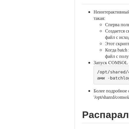
Неинтерактивный 
такая:
Сперва пол
Создается с
файл с исхо
Этот скрипт
Когда batch
файл с полу
Запуск COMSOL в
/opt/shared/
ами -batchlo
Более подробное 
'/opt/shared/co
Распара