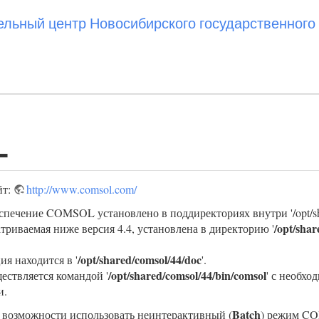
ьный центр Новосибирского государственного 
L
йт:
http://www.comsol.com/
печение COMSOL установлено в поддиректориях внутри '/opt/sha
/opt/shar
триваемая ниже версия 4.4, установлена в директорию '
/opt/shared/comsol/44/doc
я находится в '
'.
/opt/shared/comsol/44/bin/comsol
ествляется командой '
' с необх
и.
Batch
 возможности использовать неинтерактивный (
) режим COM