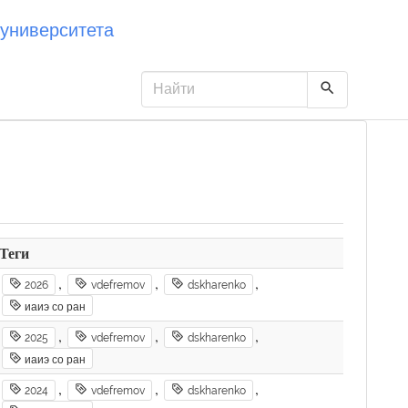
университета
Теги
,
,
,
2026
vdefremov
dskharenko
иаиэ со ран
,
,
,
2025
vdefremov
dskharenko
иаиэ со ран
,
,
,
2024
vdefremov
dskharenko