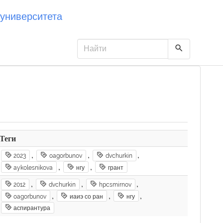
университета
Теги
,
,
,
2023
oagorbunov
dvchurkin
,
,
aykolesnikova
нгу
грант
,
,
,
2012
dvchurkin
hpcsmirnov
,
,
,
oagorbunov
иаиэ со ран
нгу
аспирантура