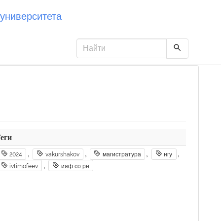
университета
еги
,
,
,
,
2024
vakurshakov
магистратура
нгу
,
ivtimofeev
ияф со рн