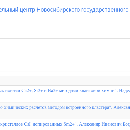
ьный центр Новосибирского государственного 
ых ионами Ca2+, Sr2+ и Ba2+ методами квантовой химии". Наде
во-химических расчетов методом встроенного кластера". Алекса
окристаллов CsI, допированных Sm2+". Александр Иванович Бо