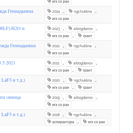
игх со ран
жда Геннадьевна
,
,
2024
ngchuklina
игх со ран
OH,F)·H2O и
,
,
2023
aibogdanov
,
игх со ран
грант
дежда Геннадьевна
,
,
2022
ngchuklina
игх со ран
.5.2021
,
,
2021
aibogdanov
,
игх со ран
грант
LaF3 и т.д.)
,
,
2020
ngchuklina
,
игх со ран
грант
ата свинца
,
,
2019
aibogdanov
игх со ран
LaF3 и т.д.)
,
,
2018
ngchuklina
,
аспирантура
игх со ран