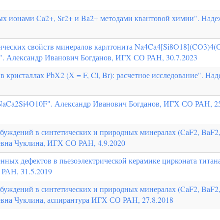
ых ионами Ca2+, Sr2+ и Ba2+ методами квантовой химии". Наде
ических свойств минералов карлтонита Na4Ca4[Si8O18](CO3)4(
. Александр Иванович Богданов, ИГХ СО РАН, 30.7.2023
кристаллах PbX2 (X = F, Cl, Br): расчетное исследование". На
NaCa2Si4O10F". Александр Иванович Богданов, ИГХ СО РАН, 25
уждений в синтетических и природных минералах (CaF2, BaF2, 
вна Чуклина, ИГХ СО РАН, 4.9.2020
нных дефектов в пьезоэлектрической керамике цирконата титан
РАН, 31.5.2019
уждений в синтетических и природных минералах (CaF2, BaF2, 
вна Чуклина, аспирантура ИГХ СО РАН, 27.8.2018