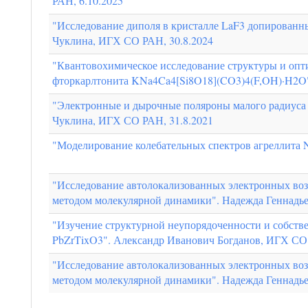
РАН, 6.10.2025
"Исследование диполя в кристалле LaF3 допированн
Чуклина, ИГХ СО РАН, 30.8.2024
"Квантовохимическое исследование структуры и опт
фторкарлтонита KNa4Ca4[Si8O18](CO3)4(F,OH)·H2O"
"Электронные и дырочные поляроны малого радиуса в 
Чуклина, ИГХ СО РАН, 31.8.2021
"Моделирование колебательных спектров агреллита 
"Исследование автолокализованных электронных возб
методом молекулярной динамики". Надежда Геннадье
"Изучение структурной неупорядоченности и собстве
PbZrTixO3". Александр Иванович Богданов, ИГХ СО 
"Исследование автолокализованных электронных возб
методом молекулярной динамики". Надежда Геннадье