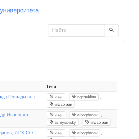
университета
Теги
жда Геннадьевна
,
,
2025
ngchuklina
игх со ран
ндр Иванович
,
,
2025
aibogdanov
,
asmysovsky
игх со ран
гданов, ИГХ СО
,
,
2025
aibogdanov